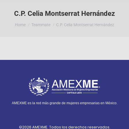
C.P. Celia Montserrat Hernández
You are here:
Home
Teammate
C.P. Celia Montserrat Hernández
AMEXME es la red más grande de mujeres empresarias en México.
©2026 AMEXME. Todos los derechos reservados.