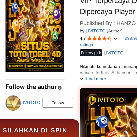
VIP Terpercaya 
Dipercaya Playe
Published By : HANZO
by
LIVITOTO
(Author)
4.7
999,9
ratings
Editors' pick
LIVITOTO
Nikmati kemudahan menan
macau terbaik & bandar tog
Anda nonstop hingga dini hari
Read more
Follow the author
LIVITOTO
Follow
SILAHKAN DI SPIN