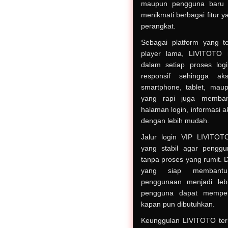
maupun pengguna baru 
menikmati berbagai fitur y
perangkat.
Sebagai platform yang t
player lama, LIVITOTO
dalam setiap proses log
responsif sehingga ak
smartphone, tablet, mau
yang rapi juga memba
halaman login, informasi 
dengan lebih mudah.
Jalur login VIP LIVITOT
yang stabil agar pengg
tanpa proses yang rumit.
yang siap membant
penggunaan menjadi lebi
pengguna dapat mempe
kapan pun dibutuhkan.
Keunggulan LIVITOTO terl